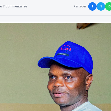
f
𝕏
✆
es
7 commentaires
Partager :