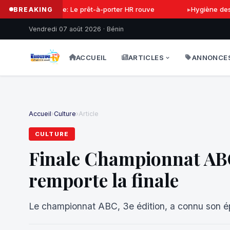
Mode: Le prêt-à-porter HR rouve
Hygiène des ma
BREAKING
Vendredi 07 août 2026 · Bénin
ACCUEIL
ARTICLES
ANNONCE
Accueil
›
Culture
›
Article
CULTURE
Finale Championnat ABC
remporte la finale
Le championnat ABC, 3e édition, a connu son é