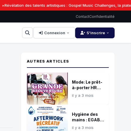
Révélation des talents artistiques : Gospel Music Challenges, la platefo
Contact
Confidentialité
Connexion
S'inscrire
AUTRES ARTICLES
Mode: Le prêt-
à-porter HR
rouve
il y a 3 mois
Hygiène des
mains : EGAB
organise
il y a 3 mois
l'afterwork