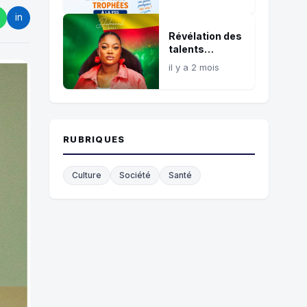
récréatif de
in
sensibilisation
Révélation des
talents
artistiques :
il y a 2 mois
Gospel Music
Challenges, la
plateforme
idéale
RUBRIQUES
Culture
Société
Santé