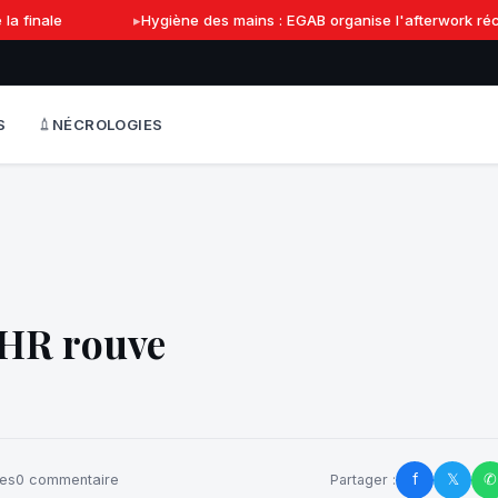
 finale
Hygiène des mains : EGAB organise l'afterwork récréa
S
NÉCROLOGIES
 HR rouve
f
𝕏
✆
es
0 commentaire
Partager :