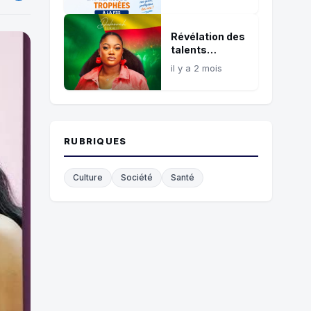
récréatif de
sensibilisation
Révélation des
talents
artistiques :
il y a 2 mois
Gospel Music
Challenges, la
plateforme
idéale
RUBRIQUES
Culture
Société
Santé