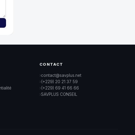
CONTACT
contact@savplus.net
(+229) 20 21 37 59
tialité
(+229) 69 41 66 66
SAVPLUS CONSEIL