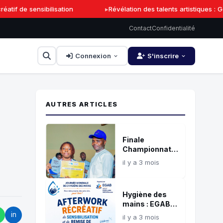
tif de sensibilisation
Révélation des talents artistiques : G
Contact
Confidentialité
Connexion
S'inscrire
AUTRES ARTICLES
Finale
Championnat
ABC : Iolanda
il y a 3 mois
Houndjrèbo
remporte la
finale
Hygiène des
mains : EGAB
organise
in
il y a 3 mois
l'afterwork