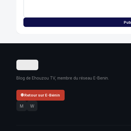
Pub
Blog de Ehouzou TV, membre du réseau E-Benin.
🌐 Retour sur E-Bénin
M
W