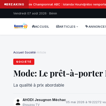
Finale Championnat ABC : Iolanda Houndjrèbo remporte la
BREAKING
Vendredi 07 août 2026 · Bénin
ACCUEIL
ARTICLES
ANNONCE
Accueil
›
Société
›
Article
SOCIÉTÉ
Mode: Le prêt-à-porter
La qualité à prix abordable
AHODI Jesugnon Méchac
05 mai 2026 à 19:22
272 vu
Ehouzou TV